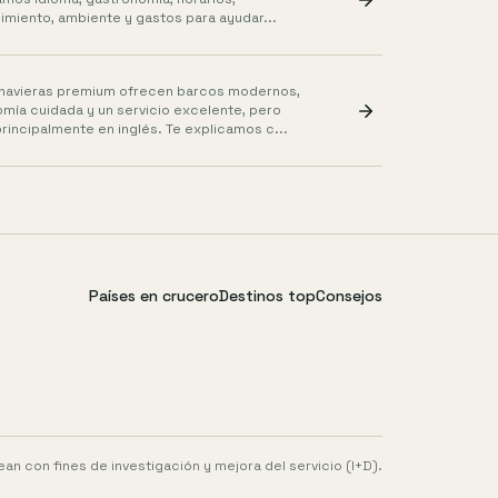
imiento, ambiente y gastos para ayudar...
navieras premium ofrecen barcos modernos,
mía cuidada y un servicio excelente, pero
rincipalmente en inglés. Te explicamos c...
Países en crucero
Destinos top
Consejos
an con fines de investigación y mejora del servicio (I+D).