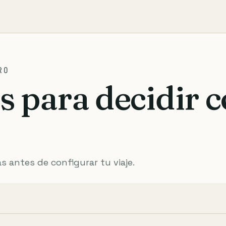
RO
s para decidir 
as antes de configurar tu viaje.