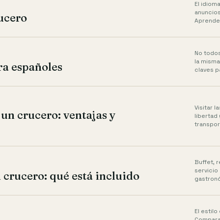
El idiom
anuncios
ucero
Aprende 
No todos
la misma
ra españoles
claves pa
Visitar 
 un crucero: ventajas y
libertad
transpor
Buffet, 
servicio
 crucero: qué está incluido
gastronó
El estilo
Comparam