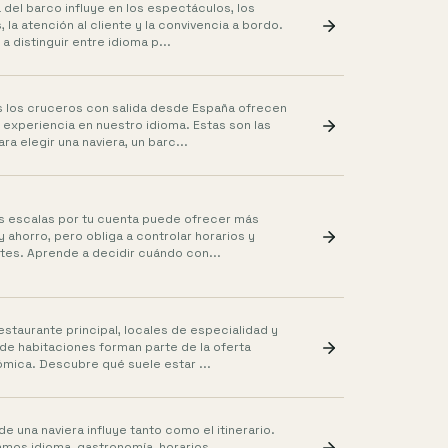
a del barco influye en los espectáculos, los
, la atención al cliente y la convivencia a bordo.
a distinguir entre idioma p...
 los cruceros con salida desde España ofrecen
 experiencia en nuestro idioma. Estas son las
ra elegir una naviera, un barc...
las escalas por tu cuenta puede ofrecer más
 y ahorro, pero obliga a controlar horarios y
tes. Aprende a decidir cuándo con...
restaurante principal, locales de especialidad y
 de habitaciones forman parte de la oferta
mica. Descubre qué suele estar ...
 de una naviera influye tanto como el itinerario.
os idioma, gastronomía, horarios,